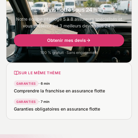
Devis flotte sous 24 h
Notre équipe interroge 5 à 8 assureurs spécialisés et
vous présente les 3 meilleurs devis sous 24 h.
Obtenir mes devis
100 % gratuit · Sans engagement
SUR LE MÊME THÈME
· 6 min
GARANTIES
Comprendre la franchise en assurance flotte
· 7 min
GARANTIES
Garanties obligatoires en assurance flotte