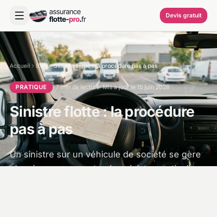
Devis gratuit
Accueil
Blog
Sinistre flotte : la procédure pas à pas
PRATIQUE
· 7 min de lecture
· Mis à jour le 15 juin 2026
Sinistre flotte : la procédure
pas à pas
Un sinistre sur un véhicule de société se gère
plus rigoureusement qu'un sinistre particulier.
Voici les
6 étapes
, les
délais légaux
et les cas
particuliers (vol, incendie, bris de glace) à
connaître par cœur.