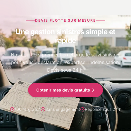
DEVIS FLOTTE SUR MESURE
Une gestion sinistres simple et
rapide
Nos courtiers prennent en charge le suivi sinistres
pour vous : déclaration, expertise, indemnisation.
Devis sous 24 h.
Obtenir mes devis gratuits
100 % gratuit
Sans engagement
Réponse sous 24 h