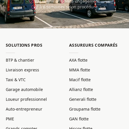
100 % gratuit
Sans engagement
2 à 6 semaines selon procédure
SOLUTIONS PROS
ASSUREURS COMPARÉS
BTP & chantier
AXA flotte
Livraison express
MMA flotte
Taxi & VTC
Macif flotte
Garage automobile
Allianz flotte
Loueur professionnel
Generali flotte
Auto-entrepreneur
Groupama flotte
PME
GAN flotte
Grands comptes
Hiscox flotte