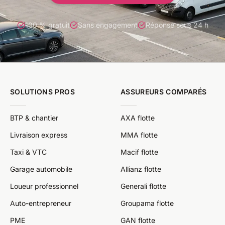
100 % gratuit
Sans engagement
Réponse sous 24 h
SOLUTIONS PROS
ASSUREURS COMPARÉS
BTP & chantier
AXA flotte
Livraison express
MMA flotte
Taxi & VTC
Macif flotte
Garage automobile
Allianz flotte
Loueur professionnel
Generali flotte
Auto-entrepreneur
Groupama flotte
PME
GAN flotte