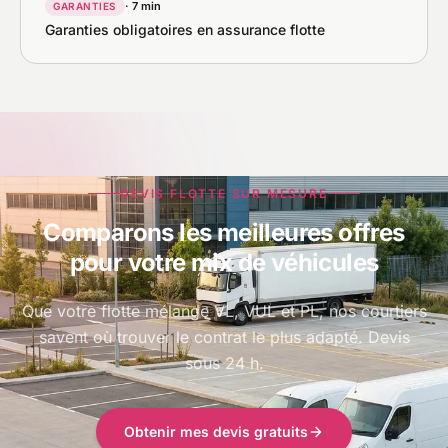
· 7 min
GARANTIES
Garanties obligatoires en assurance flotte
DEVIS FLOTTE SUR MESURE
Comparons les meilleures offres
pour votre mix de véhicules
Que votre flotte mélange VL, VUL et PL, nos courtiers
savent où trouver le contrat le plus adapté. Devis
sous 24 h.
Obtenir mes devis gratuits