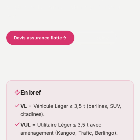
d'optimiser les primes selon le profil réel du
parc.
Devis assurance flotte
Lire le guide
En bref
VL
= Véhicule Léger ≤ 3,5 t (berlines, SUV,
citadines).
VUL
= Utilitaire Léger ≤ 3,5 t avec
aménagement (Kangoo, Trafic, Berlingo).