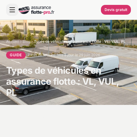
Devis gratuit
Accueil
Blog
Types de véhicules en assurance flotte : VL, VUL, PL
GUIDE
· 7 min de lecture
· Mis à jour le 29 juin 2026
Types de véhicules en
assurance flotte : VL, VUL,
PL
Trois catégories structurent toute l'industrie de
l'assurance automobile professionnelle :
VL,
VUL, PL
. Bien comprendre ces distinctions
évite les erreurs de souscription et permet