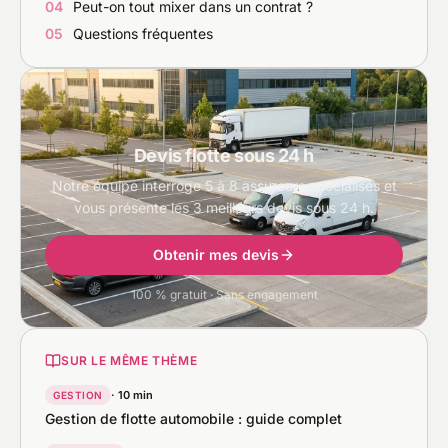
04
Peut-on tout mixer dans un contrat ?
05
Questions fréquentes
Devis flotte sous 24 h
Notre équipe interroge 5 à 8 assureurs spécialisés et
vous présente les 3 meilleurs devis sous 24 h.
Obtenir mes devis
100 % gratuit · Sans engagement
SUR LE MÊME THÈME
· 10 min
GESTION
Gestion de flotte automobile : guide complet